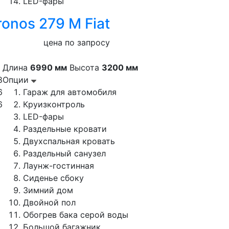
LED-фары
ronos 279 M Fiat
цена по запросу
Длина
6990 мм
Высота
3200 мм
8
Опции
6
Гараж для автомобиля
6
Круизконтроль
LED-фары
Раздельные кровати
Двухспальная кровать
Раздельный санузел
Лаунж-гостинная
Сиденье сбоку
Зимний дом
Двойной пол
Обогрев бака серой воды
Большой багажник