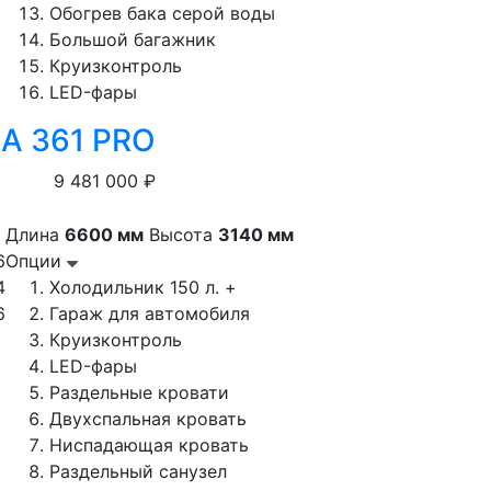
Обогрев бака серой воды
Большой багажник
Круизконтроль
LED-фары
 A 361 PRO
9 481 000 ₽
Длина
6600 мм
Высота
3140 мм
6
Опции
4
Холодильник 150 л. +
6
Гараж для автомобиля
Круизконтроль
LED-фары
Раздельные кровати
Двухспальная кровать
Ниспадающая кровать
Раздельный санузел