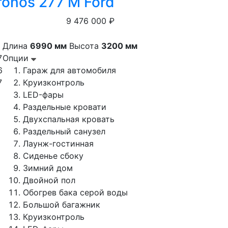
ronos 277 M Ford
9 476 000 ₽
Длина
6990 мм
Высота
3200 мм
7
Опции
6
Гараж для автомобиля
7
Круизконтроль
LED-фары
Раздельные кровати
Двухспальная кровать
Раздельный санузел
Лаунж-гостинная
Сиденье сбоку
Зимний дом
Двойной пол
Обогрев бака серой воды
Большой багажник
Круизконтроль