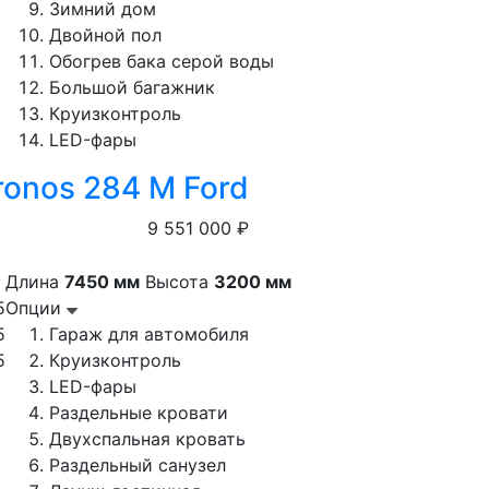
Зимний дом
Двойной пол
Обогрев бака серой воды
Большой багажник
Круизконтроль
LED-фары
ronos 284 M Ford
9 551 000 ₽
Длина
7450 мм
Высота
3200 мм
5
Опции
5
Гараж для автомобиля
5
Круизконтроль
LED-фары
Раздельные кровати
Двухспальная кровать
Раздельный санузел