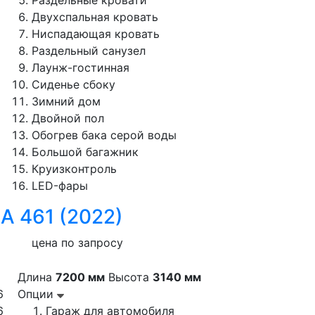
Раздельные кровати
Двухспальная кровать
Ниспадающая кровать
Раздельный санузел
Лаунж-гостинная
Сиденье сбоку
Зимний дом
Двойной пол
Обогрев бака серой воды
Большой багажник
Круизконтроль
LED-фары
 A 461 (2022)
цена по запросу
Длина
7200 мм
Высота
3140 мм
6
Опции
6
Гараж для автомобиля