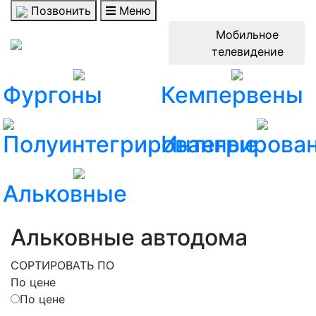
Позвонить
Меню
⠀⠀Мобильное⠀⠀
телевидение
Фургоны
Кемпервены
Полуинтегрированные
Интегрирова
Альковные
Альковные автодома
СОРТИРОВАТЬ ПО
По цене
По цене