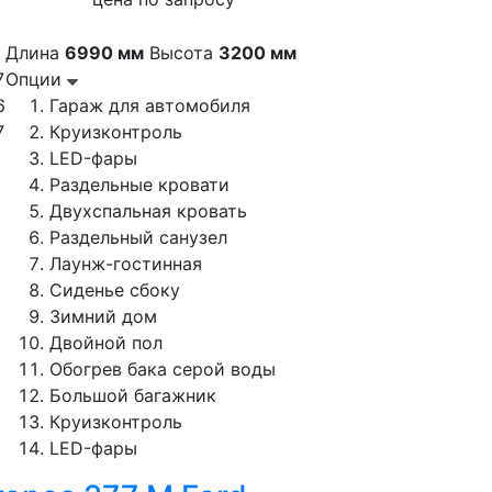
Длина
6990 мм
Высота
3200 мм
7
Опции
6
Гараж для автомобиля
7
Круизконтроль
LED-фары
Раздельные кровати
Двухспальная кровать
Раздельный санузел
Лаунж-гостинная
Сиденье сбоку
Зимний дом
Двойной пол
Обогрев бака серой воды
Большой багажник
Круизконтроль
LED-фары