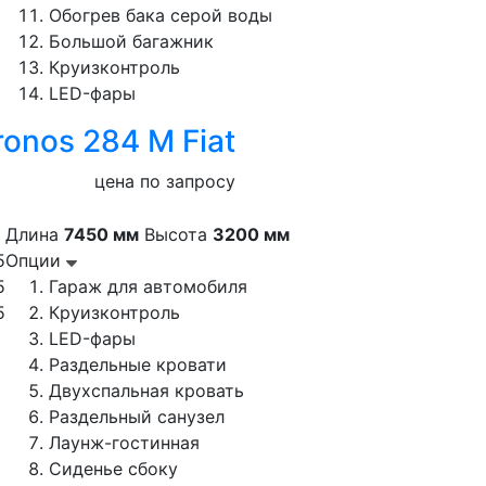
Обогрев бака серой воды
Большой багажник
Круизконтроль
LED-фары
ronos 284 M Fiat
цена по запросу
Длина
7450 мм
Высота
3200 мм
5
Опции
5
Гараж для автомобиля
5
Круизконтроль
LED-фары
Раздельные кровати
Двухспальная кровать
Раздельный санузел
Лаунж-гостинная
Сиденье сбоку