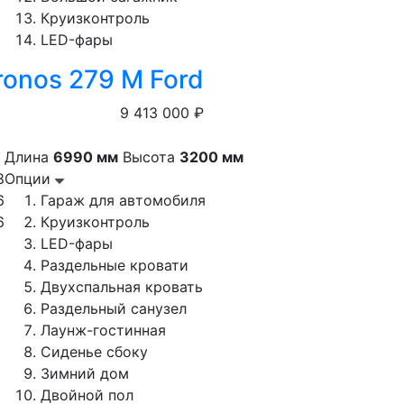
Круизконтроль
LED-фары
ronos 279 M Ford
9 413 000 ₽
Длина
6990 мм
Высота
3200 мм
8
Опции
6
Гараж для автомобиля
6
Круизконтроль
LED-фары
Раздельные кровати
Двухспальная кровать
Раздельный санузел
Лаунж-гостинная
Сиденье сбоку
Зимний дом
Двойной пол