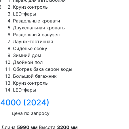
4
Гараж для автомобиля
6
Круизконтроль
LED-фары
Раздельные кровати
Двухспальная кровать
Раздельный санузел
Лаунж-гостинная
Сиденье сбоку
Зимний дом
Двойной пол
Обогрев бака серой воды
Большой багажник
Круизконтроль
LED-фары
 4000 (2024)
цена по запросу
Длина
5990 мм
Высота
3200 мм