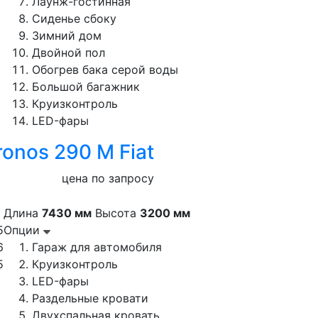
Лаунж-гостинная
Сиденье сбоку
Зимний дом
Двойной пол
Обогрев бака серой воды
Большой багажник
Круизконтроль
LED-фары
ronos 290 M Fiat
цена по запросу
Длина
7430 мм
Высота
3200 мм
5
Опции
6
Гараж для автомобиля
5
Круизконтроль
LED-фары
Раздельные кровати
Двухспальная кровать